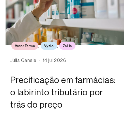
Vetor Farma
,
Vyzio
,
Zal.ia
Júlia Ganele
14 jul 2026
Precificação em farmácias:
o labirinto tributário por
trás do preço