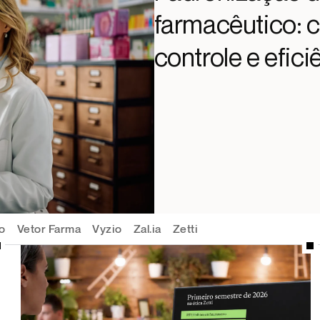
farmacêutico: 
controle e efici
o
Vetor Farma
Vyzio
Zal.ia
Zetti