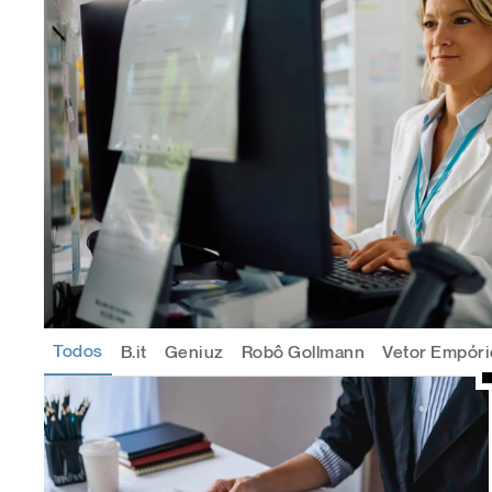
Todos
B.it
Geniuz
Robô Gollmann
Vetor Empóri