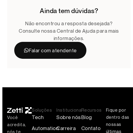
Ainda tem dúvidas?
Não encontrou a resposta desejada?
Consulte nossa Central de Ajuda para mais
informações.
Falar com atendente
Soluções
Institucional
Recursos
Fique por
Tech
Sobre nós
Blog
dentro das
Você
nossas
acredita,
Automation
Carreira
Contato
últimas
nós te