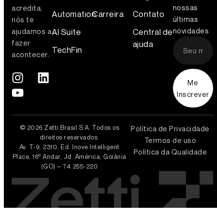
nossas
acredita,
Automation
Carreira
Contato
últimas
nós te
novidades
AI Suite
Central de
ajudamos a
fazer
ajuda
TechFin
acontecer.
Me
Inscrever
© 2026 Zetti Brasil S.A. Todos os
Política de Privacidade
direitos reservados.
Termos de uso
Av. T-9, 2310, Ed. Inove Intelligent
Política da Qualidade
Place, 16º Andar, Jd. América, Goiânia
(GO) – 74.255-220