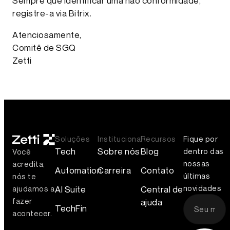
Sempre que identificar uma não conformidade,
registre-a via Bitrix.
Atenciosamente,
Comitê de SGQ
Zetti
Soluções
Institucional
Recursos
Fique por
Tech
Sobre nós
Blog
dentro das
Você
nossas
acredita,
Automation
Carreira
Contato
últimas
nós te
novidades
AI Suite
Central de
ajudamos a
fazer
ajuda
TechFin
acontecer.