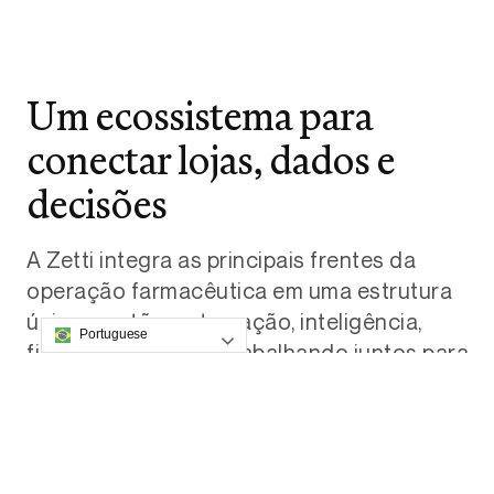
Um ecossistema para
conectar lojas, dados e
decisões
A Zetti integra as principais frentes da
operação farmacêutica em uma estrutura
única: gestão, automação, inteligência,
Portuguese
financeiro e dados trabalhando juntos para
reduzir ruídos e aumentar previsibilidade.
■ ERPs
ERPs para