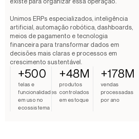
existe para organizar essa operação.
Unimos ERPs especializados, inteligência
artificial, automação robótica, dashboards,
meios de pagamento e tecnologia
financeira para transformar dados em
decisões mais claras e processos em
crescimento sustentável.
+
500
+
48
M
+
178
M
telas e
produtos
vendas
funcionalidades
controlados
processadas
em uso no
em estoque
por ano
ecossistema